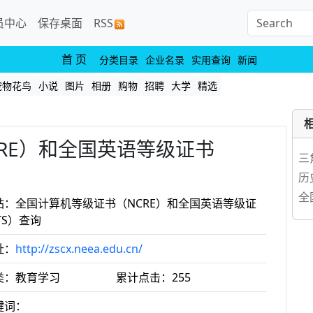
员中心
保存桌面
RSS
首 页
分类目录
企业名录
实用查询
新闻
宠物花鸟
小说
图片
相册
购物
招聘
大学
精选
RE）和全国英语等级证书
三
历
全
站：全国计算机等级证书（NCRE）和全国英语等级证
TS）查询
址：
http://zscx.neea.edu.cn/
类：教育学习
累计点击：
255
键词：