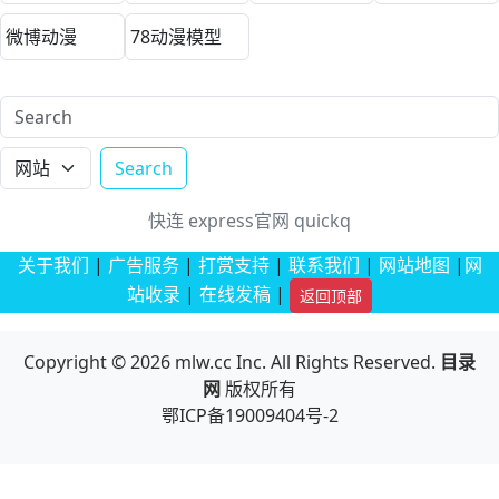
微博动漫
78动漫模型
Search
快连
express官网
quickq
关于我们
|
广告服务
|
打赏支持
|
联系我们
|
网站地图
|
网
站收录
|
在线发稿
|
返回顶部
Copyright © 2026
mlw.cc
Inc. All Rights Reserved.
目录
网
版权所有
鄂ICP备19009404号-2